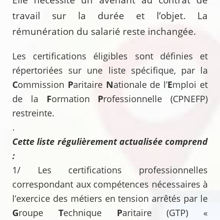
travail sur la durée et l’objet. La
rémunération du salarié reste inchangée.
Les certifications éligibles sont définies et
répertoriées sur une liste spécifique, par la
C
ommission
P
aritaire
N
ationale de l’
E
mploi et
de la
F
ormation
P
rofessionnelle (CPNEFP)
restreinte.
.
Cette liste régulièrement actualisée comprend
:
1/ Les certifications professionnelles
correspondant aux compétences nécessaires à
l’exercice des métiers en tension arrêtés par le
G
roupe
T
echnique
P
aritaire (GTP) «